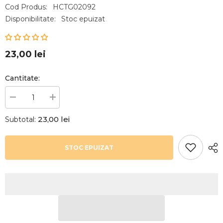
Cod Produs:
HCTG02092
Disponibilitate:
Stoc epuizat
23,00 lei
Cantitate:
Reduceți
Creșteți
cantitatea
cantitatea
pentru
pentru
23,00 lei
Subtotal:
Butas
Butas
de
de
coacaz
coacaz
alb,
alb,
STOC EPUIZAT
WITTE
WITTE
PAREL,
PAREL,
1
1
bucata
bucata