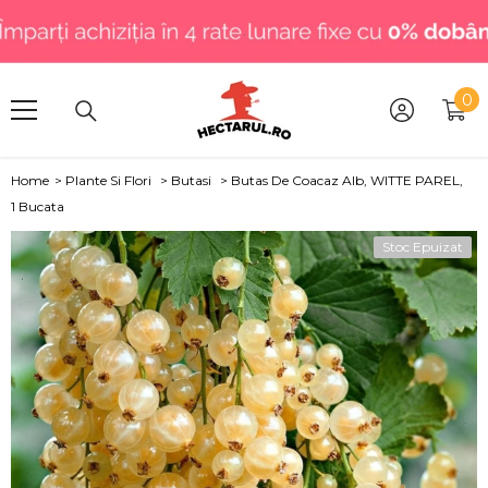
SARI LA CONȚINUT
.
0
0
art
Home
>
Plante Si Flori
>
Butasi
>
Butas De Coacaz Alb, WITTE PAREL,
1 Bucata
Stoc Epuizat