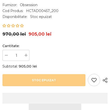
Furnizor:
Obsession
Cod Produs:
HCTAD00457_200
Disponibilitate:
Stoc epuizat
970,00 lei
905,00 lei
Cantitate:
Reduceți
Creșteți
cantitatea
cantitatea
pentru
pentru
905,00 lei
Subtotal:
Covor
Covor
mov
mov
rubiniu
rubiniu
din
din
STOC EPUIZAT
polipropilena
polipropilena
My
My
Nassau
Nassau
770
770
Obsession
Obsession
200x290
200x290