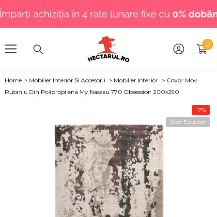
SARI LA CONȚINUT
.
0
0
art
Home
>
Mobilier Interior Si Accesorii
>
Mobilier Interior
>
Covor Mov
Rubiniu Din Polipropilena My Nassau 770 Obsession 200x290
-7%
Stoc Epuizat