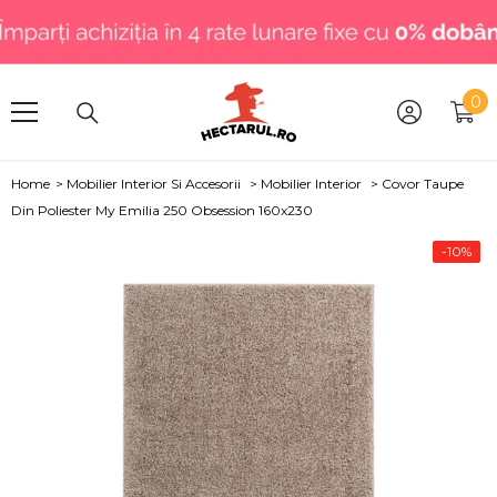
SARI LA CONȚINUT
.
0
0
art
Home
>
Mobilier Interior Si Accesorii
>
Mobilier Interior
>
Covor Taupe
Din Poliester My Emilia 250 Obsession 160x230
-10%