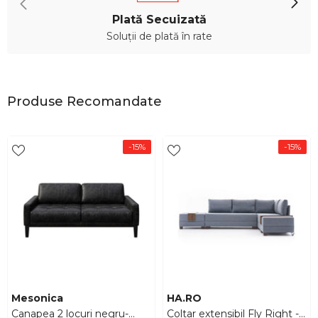
Plată Secuizată
Soluții de plată în rate
Produse Recomandate
-15%
-15%
Furnizor:
Furnizor:
Mesonica
HA.RO
Canapea 2 locuri negru-
Coltar extensibil Fly Right -