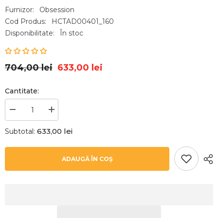
Furnizor:
Obsession
Cod Produs:
HCTAD00401_160
Disponibilitate:
În stoc
704,00 lei
633,00 lei
Cantitate:
Reduceți
Creșteți
cantitatea
cantitatea
pentru
pentru
633,00 lei
Subtotal:
Covor
Covor
taupe
taupe
din
din
poliester
poliester
ADAUGĂ ÎN COȘ
My
My
Emilia
Emilia
250
250
Obsession
Obsession
160x230
160x230