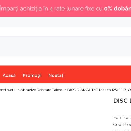
.
Acasă
Promoții
Noutați
nstructii
>
Abrazive Debitare Taiere
>
DISC DIAMANTAT Makita 125x22x7 , O
DISC 
Furnizor:
Cod Pro