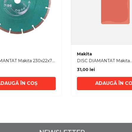
Furnizor:
Makita
akita 230x22x7
DISC DIAMANTAT Makita
ON MARMURA/
125x7x22,23mm BETON 
31,00 lei
AT
SEGMENTAT
ADAUGĂ ÎN COȘ
ADAUGĂ ÎN C