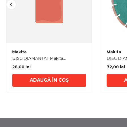
Furnizor:
Furnizor:
Makita
Makita
DISC DIAMANTAT Makita
DISC DIAMANTAT M
125x7x22,23mm BETON MARMURA/
mm BET
28,00 lei
72,00 lei
SEGMENTAT
SEGMENT
ADAUGĂ ÎN COȘ