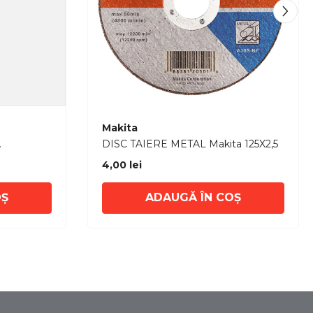
Furnizor:
Makita
DISC TAIERE METAL Makita 125X2,5
MARMURA/
4,00 lei
OȘ
ADAUGĂ ÎN COȘ