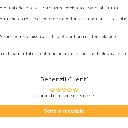
e mai eficienta si la eliminarea eficienta a materialului taiat.
ru taierea materialelor precum betonul si marmura. Este util in pr
mm permite discului sa taie eficient prin materialele dure.
izati echipamentul de protectie adecvat atunci cand folositi acest
Recenzii Clienți
Fii primul care scrie o recenzie
Scrie o recenzie
Acțiune