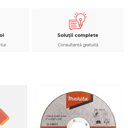
oi
Soluții complete
etur
Consultanță gratuită