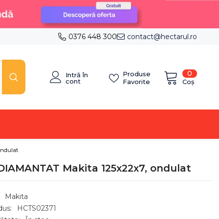
0376 448 300
contact@hectarul.ro
0
0
Produse
Intră în
articole
cont
Coș
Favorite
ndulat
DIAMANTAT Makita 125x22x7 , ondulat
Makita
dus:
HCTS02371