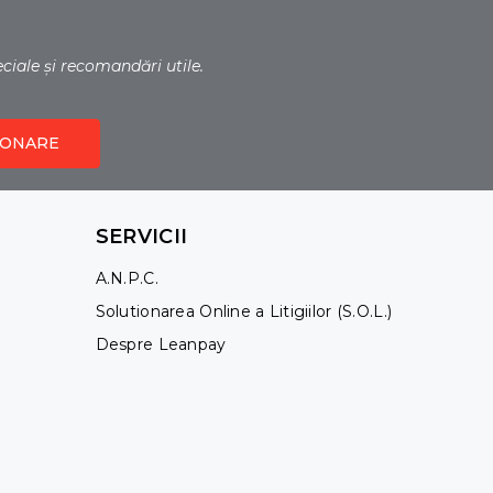
eciale și recomandări utile.
ONARE
SERVICII
A.N.P.C.
Solutionarea Online a Litigiilor (S.O.L.)
Despre Leanpay