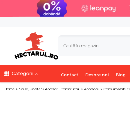
SARI LA CONȚINUT
Categorii
Contact
Despre noi
Blog
Home
>
Scule, Unelte Si Accesorii Constructii
>
Accesorii Si Consumabile Co