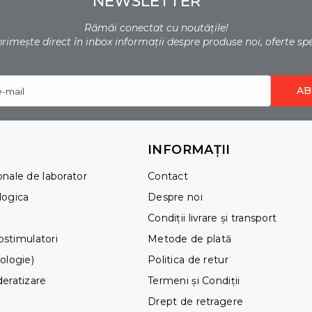
NEWSLETTER
Rămâi conectat cu noutățile!
 primește direct în inbox informații despre produse noi, oferte sp
AB
e-mail
INFORMAȚII
onale de laborator
Contact
logica
Despre noi
Condiții livrare și transport
iostimulatori
Metode de plată
nologie)
Politica de retur
deratizare
Termeni și Condiții
Drept de retragere