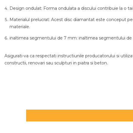
Design ondulat: Forma ondulata a discului contribuie la o taier
Materialul prelucrat: Acest disc diamantat este conceput pent
materiale.
inaltimea segmentului de 7 mm: inaltimea segmentului de 7 
Asigurati-va ca respectati instructiunile producatorului si util
constructii, renovari sau sculpturi in piatra si beton.