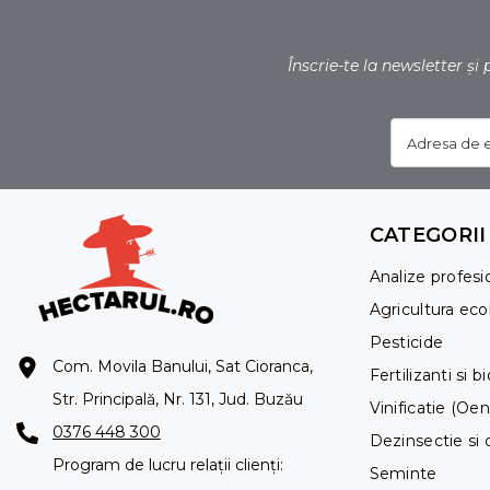
Înscrie-te la newsletter și
Adresa de 
CATEGORII
Analize profesi
Agricultura eco
Pesticide
Com. Movila Banului, Sat Cioranca,
Fertilizanti si b
Str. Principală, Nr. 131, Jud. Buzău
Vinificatie (Oe
0376 448 300
Dezinsectie si 
Program de lucru relații clienți:
Seminte