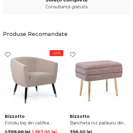
Consultanță gratuită
Produse Recomandate
-20%
Furnizor:
Furnizor:
Bizzotto
Bizzotto
Fotoliu bej din catifea
Bancheta roz pal/auriu din
poliester si otel Caitlin
catifea poliester si otel 50
1.709,00 lei
1.367,00 lei
396,00 lei
Bizzotto
cm Pavlina Bizzotto