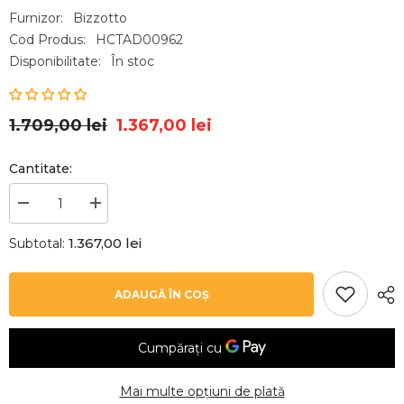
Furnizor:
Bizzotto
Cod Produs:
HCTAD00962
Disponibilitate:
În stoc
1.709,00 lei
1.367,00 lei
Cantitate:
Reduceți
Creșteți
cantitatea
cantitatea
pentru
pentru
1.367,00 lei
Subtotal:
Fotoliu
Fotoliu
roz
roz
antique
antique
din
din
ADAUGĂ ÎN COȘ
catifea
catifea
poliester
poliester
si
si
otel
otel
Caitlin
Caitlin
Bizzotto
Bizzotto
Mai multe opțiuni de plată