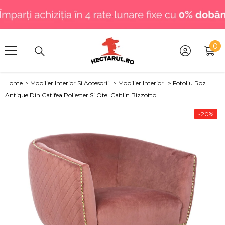
SARI LA CONȚINUT
.
0
0
art
Home
>
Mobilier Interior Si Accesorii
>
Mobilier Interior
>
Fotoliu Roz
Antique Din Catifea Poliester Si Otel Caitlin Bizzotto
-20%