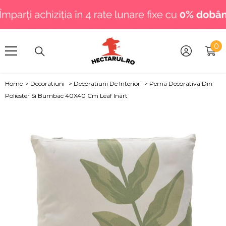
SARI LA CONȚINUT
.
0
0
art
Home
>
Decoratiuni
>
Decoratiuni De Interior
>
Perna Decorativa Din
Poliester Si Bumbac 40X40 Cm Leaf Inart