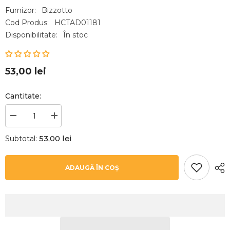
Furnizor:
Bizzotto
Cod Produs:
HCTAD01181
Disponibilitate:
În stoc
53,00 lei
Cantitate:
Reduceți
Creșteți
cantitatea
cantitatea
pentru
pentru
53,00 lei
Subtotal:
Perna
Perna
decorativa
decorativa
portocalie
portocalie
din
din
ADAUGĂ ÎN COȘ
poliester
poliester
40X40
40X40
Stephan
Stephan
Bizzotto
Bizzotto