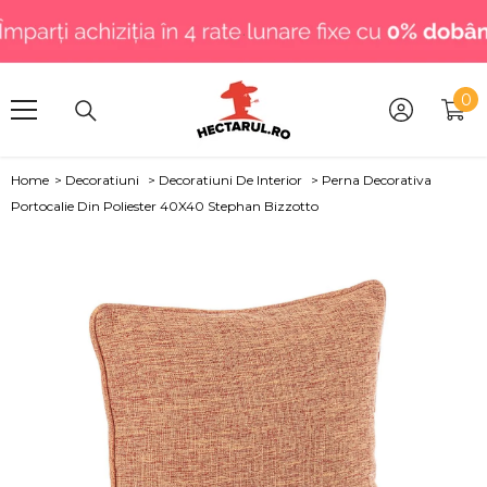
SARI LA CONȚINUT
.
0
0
art
Home
>
Decoratiuni
>
Decoratiuni De Interior
>
Perna Decorativa
Portocalie Din Poliester 40X40 Stephan Bizzotto