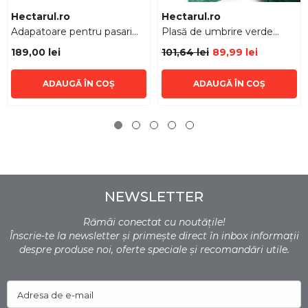
Furnizor:
Furnizor:
Hectarul.ro
Hectarul.ro
Adapatoare pentru pasari
Plasă de umbrire verde
30 litri
HECTARUL, tratată UV, 35%,
189,00 lei
101,64 lei
89,99 lei
2 x 50 m
ADAUGĂ ÎN COȘ
ADAUGĂ ÎN COȘ
NEWSLETTER
Rămâi conectat cu noutățile!
Înscrie-te la newsletter și primește direct în inbox informații
despre produse noi, oferte speciale și recomandări utile.
Adresa de e-mail