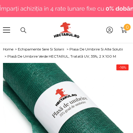
SARI LA CONȚINUT
.
0
0
art
Home
>
Echipamente Sere Si Solarii
>
Plasa De Umbrire Si Alte Solutii
>
Plasă De Umbrire Verde HECTARUL, Tratată UV, 35%, 2 X 100 M
-16%