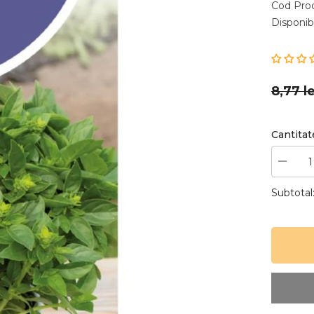
Cod Pro
Disponibi
8,77 le
Cantitat
Reduceț
cantitat
pentru
Subtotal
Semint
de
busuioc
grecesc
1,5
grame,
Hortitop