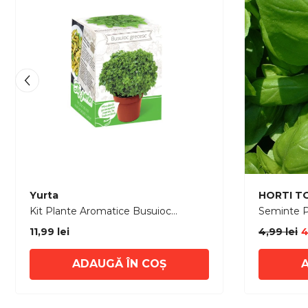
Furnizor:
Furnizor:
Yurta
HORTI T
Kit Plante Aromatice Busuioc
Seminte 
grecesc
VERDE Hor
11,99 lei
4,99 lei
4
ADAUGĂ ÎN COȘ