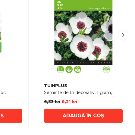
Furnizor:
TUINPLUS
ioc
Seminte de In decorativ, 1 gram,
BUZZY
6,33 lei
6,21 lei
OȘ
ADAUGĂ ÎN COȘ