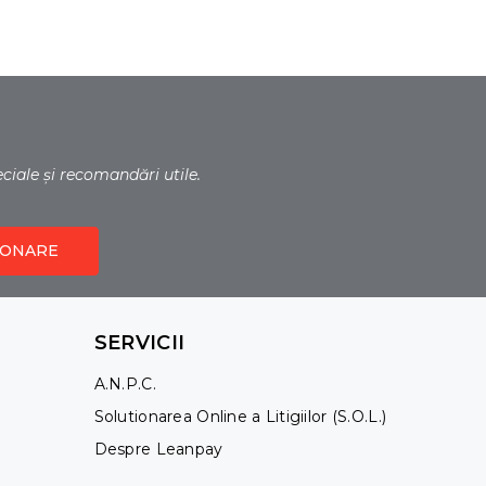
eciale și recomandări utile.
ONARE
SERVICII
A.N.P.C.
Solutionarea Online a Litigiilor (S.O.L.)
Despre Leanpay