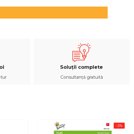
oi
Soluții complete
etur
Consultanță gratuită
-2%