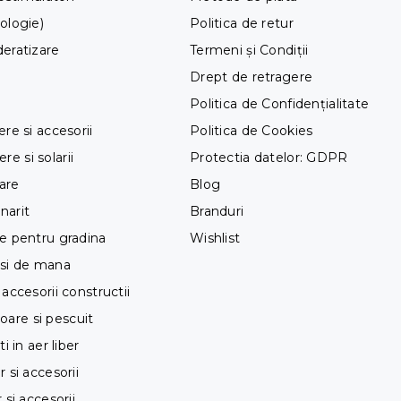
nologie)
Politica de retur
deratizare
Termeni și Condiții
Drept de retragere
Politica de Confidențialitate
ere si accesorii
Politica de Cookies
e si solarii
Protectia datelor: GDPR
are
Blog
narit
Branduri
te pentru gradina
Wishlist
 si de mana
 accesorii constructii
are si pescuit
ti in aer liber
r si accesorii
 si accesorii