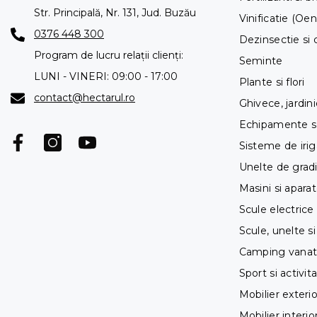
Str. Principală, Nr. 131, Jud. Buzău
Vinificatie (Oe
0376 448 300
Dezinsectie si 
Program de lucru relații clienți:
Seminte
LUNI - VINERI: 09:00 - 17:00
Plante si flori
contact@hectarul.ro
Ghivece, jardini
Echipamente ser
Sisteme de irig
Unelte de gradi
Masini si apara
Scule electrice
Scule, unelte si
Camping vanato
Sport si activita
Mobilier exterio
Mobilier interior