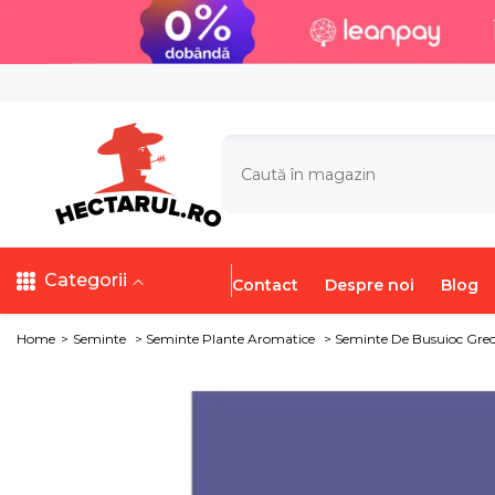
SARI LA CONȚINUT
Categorii
Contact
Despre noi
Blog
Home
>
Seminte
>
Seminte Plante Aromatice
>
Seminte De Busuioc Grece