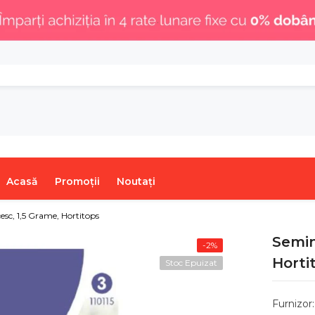
.
Acasă
Promoții
Noutați
sc, 1,5 Grame, Hortitops
Semin
-2%
Horti
Stoc Epuizat
Furnizor: