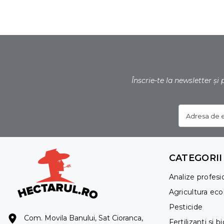
Înscrie-te la newsletter și
Adresa de 
CATEGORII
Analize profesi
Agricultura eco
Pesticide
Com. Movila Banului, Sat Cioranca,
Fertilizanti si b