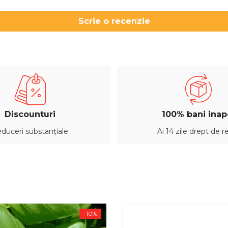
Scrie o recenzie
Acțiune
Discounturi
100% bani inap
duceri substanțiale
Ai 14 zile drept de r
-10%