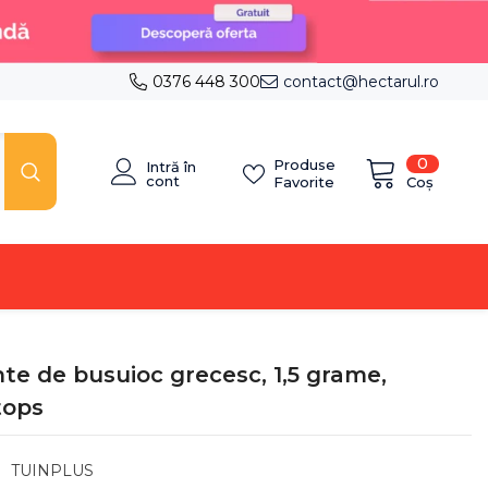
0376 448 300
contact@hectarul.ro
0
0
Produse
Intră în
articole
cont
Coș
Favorite
te de busuioc grecesc, 1,5 grame,
tops
TUINPLUS