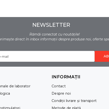
NEWSLETTER
Rămâi conectat cu noutățile!
 primește direct în inbox informații despre produse noi, oferte sp
AB
e-mail
INFORMAȚII
onale de laborator
Contact
logica
Despre noi
Condiții livrare și transport
iostimulatori
Metode de plată