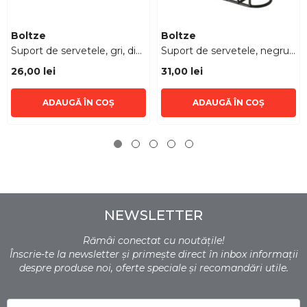
Furnizor:
Furnizor:
Boltze
Boltze
Suport de servetele, gri, din
Suport de servetele, negru,
fier, Essentials Boltze
din fier, Ronia Boltze
26,00 lei
31,00 lei
ADAUGĂ ÎN COȘ
ADAUGĂ ÎN COȘ
NEWSLETTER
Rămâi conectat cu noutățile!
Înscrie-te la newsletter și primește direct în inbox informații
despre produse noi, oferte speciale și recomandări utile.