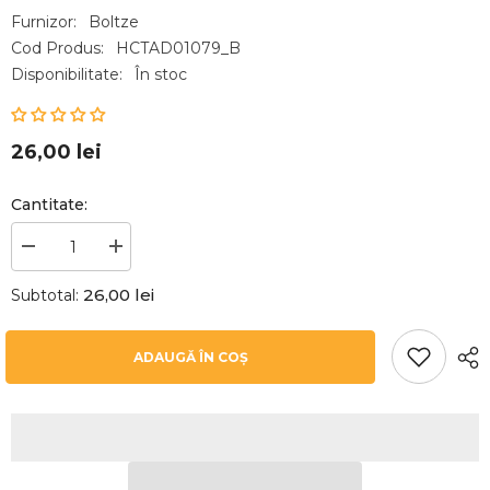
Furnizor:
Boltze
Cod Produs:
HCTAD01079_B
Disponibilitate:
În stoc
26,00 lei
Cantitate:
Reduceți
Creșteți
cantitatea
cantitatea
pentru
pentru
26,00 lei
Subtotal:
Suport
Suport
de
de
servetele,
servetele,
alb,
alb,
ADAUGĂ ÎN COȘ
din
din
fier,
fier,
Essentials
Essentials
Boltze
Boltze