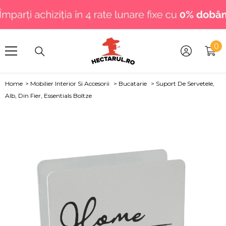
SARI LA CONȚINUT
.
0
0
art
Home
>
Mobilier Interior Si Accesorii
>
Bucatarie
>
Suport De Servetele,
Alb, Din Fier, Essentials Boltze