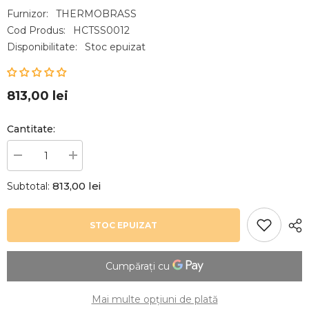
Furnizor:
THERMOBRASS
Cod Produs:
HCTSS0012
Disponibilitate:
Stoc epuizat
813,00 lei
Cantitate:
Reduceți
Creșteți
cantitatea
cantitatea
pentru
pentru
813,00 lei
Subtotal:
Tablou
Tablou
metal
metal
3D
3D
metal
metal
STOC EPUIZAT
Citroen
Citroen
vintage
vintage
60
60
x
x
60
60
x
x
3
3
Mai multe opțiuni de plată
cm
cm