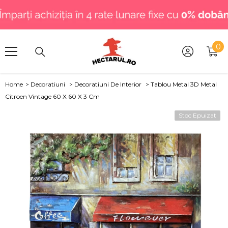
SARI LA CONȚINUT
.
0
0
art
Home
>
Decoratiuni
>
Decoratiuni De Interior
>
Tablou Metal 3D Metal
Citroen Vintage 60 X 60 X 3 Cm
Stoc Epuizat