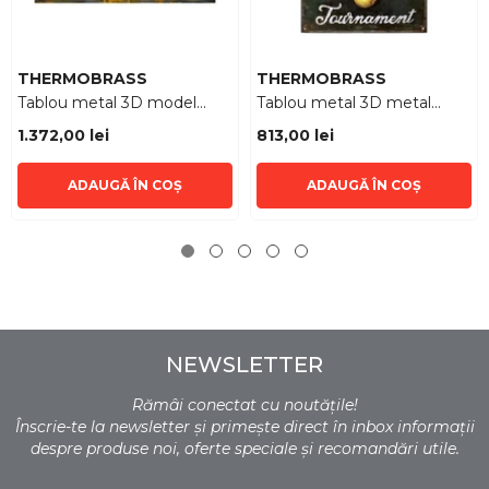
Furnizor:
Furnizor:
THERMOBRASS
THERMOBRASS
Tablou metal 3D model
Tablou metal 3D metal
Notre Dame 120 x 80 x 3
Biliard 60 x 75 x 3
1.372,00 lei
813,00 lei
cm
ADAUGĂ ÎN COȘ
ADAUGĂ ÎN COȘ
NEWSLETTER
Rămâi conectat cu noutățile!
Înscrie-te la newsletter și primește direct în inbox informații
despre produse noi, oferte speciale și recomandări utile.